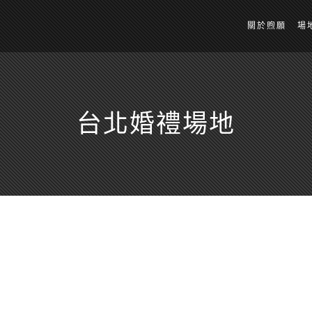
關於煦願
場
台北婚禮場地