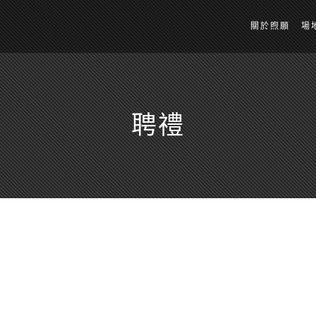
關於煦願
場
聘禮