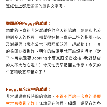
連紅包上都是滿滿的感謝文字呢~
煦願新娘Peggy的感謝：
親愛的～真的非常感謝妳們今天的協助！剛剛和老公
聊到今天的過程，都覺得好棒～像是二進的指引～以
及謝親恩（我老公當下眼眶都泛淚，超感動！）．真
的很開心找到妳～明年的結婚場就再麻煩妳呢唷（對
了～可能還要Booking小管家跟影音操控~我對飯店
的人不大放心啦！）今天忙完早點回去休息，今天的
午宴和晚宴辛苦妳了！
Peggy
紅包文字的感謝：
非常謝謝這段時間的協助，
不得不再說一次真的很慶
幸當初找到了妳！
無論是在流程，細節，還是音樂各